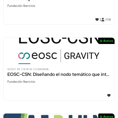
Fundación Ibercivis
2
119
Activo
NODO DE CIENCIA CIUDADANA
EOSC-CSN: Diseñando el nodo temático que integra la ciencia ciudadana en la EOSC Federation.
Fundación Ibercivis
Activo