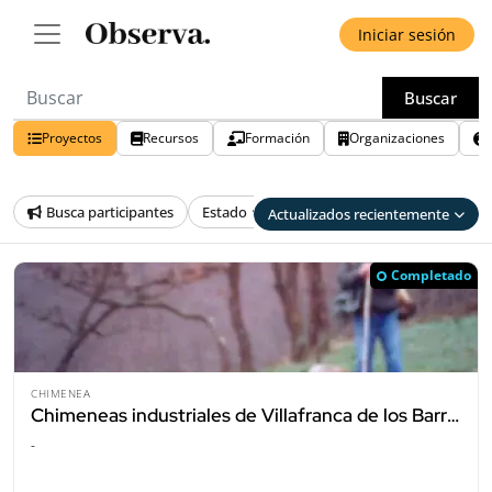
Iniciar sesión
Buscar
Proyectos
Recursos
Formación
Organizaciones
Busca participantes
Estado
País
Provincia
Tem
Actualizados recientemente
Completado
CHIMENEA
Chimeneas industriales de Villafranca de los Barros
-