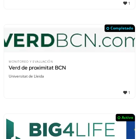
1
Completado
MONITOREO Y EVALUACIÓN
Verd de proximitat BCN
Universitat de Lleida
1
Activo