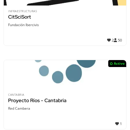
INFRAESTRUCTURAS
CitSciSort
Fundación Ibercivis
2
50
Activo
CANTABRIA
Proyecto Ríos - Cantabria
Red Cambera
1