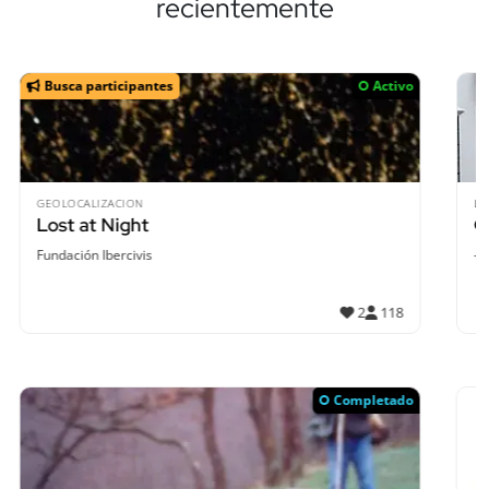
recientemente
Activo
LLUVIAS
Grazalema-Resilente
-
1
Completado