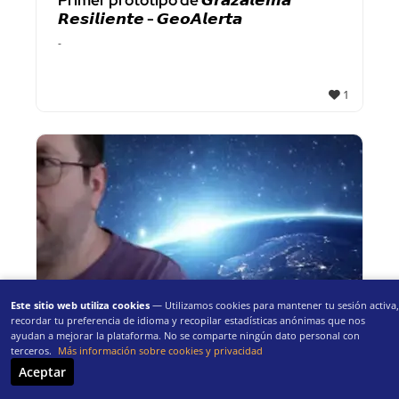
Primer prototipo de 𝙂𝙧𝙖𝙯𝙖𝙡𝙚𝙢𝙖
𝙍𝙚𝙨𝙞𝙡𝙞𝙚𝙣𝙩𝙚 - 𝙂𝙚𝙤𝘼𝙡𝙚𝙧𝙩𝙖
-
1
Este sitio web utiliza cookies
— Utilizamos cookies para mantener tu sesión activa,
recordar tu preferencia de idioma y recopilar estadísticas anónimas que nos
INSTRUCCIONES
ayudan a mejorar la plataforma. No se comparte ningún dato personal con
Taller Lost At Night
terceros.
Más información sobre cookies y privacidad
Universidad Complutense de Madrid
Aceptar