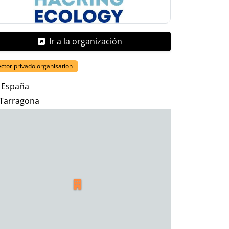
Ir a la organización
ctor privado organisation
España
Tarragona