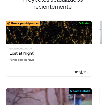
recientemente
Activo
LLUVIAS
Grazalema-Resilente
-
1
Completado