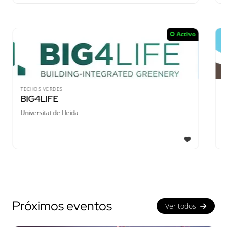
Activo
RED EUROPEA
European Citizen Science (ECS)
European Citizen Science Association (ECSA)
1
Próximos eventos
Ver todos