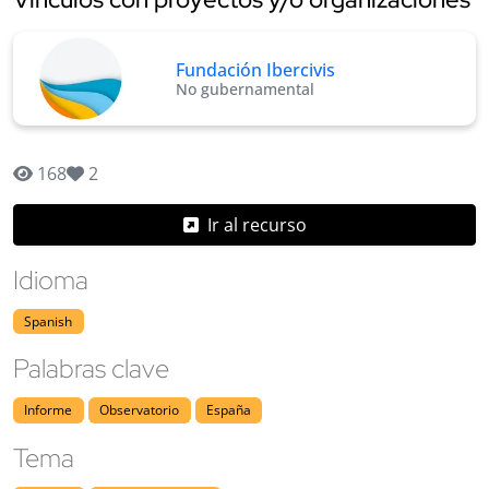
Fundación Ibercivis
No gubernamental
168
2
Ir al recurso
Idioma
Spanish
Palabras clave
Informe
Observatorio
España
Tema