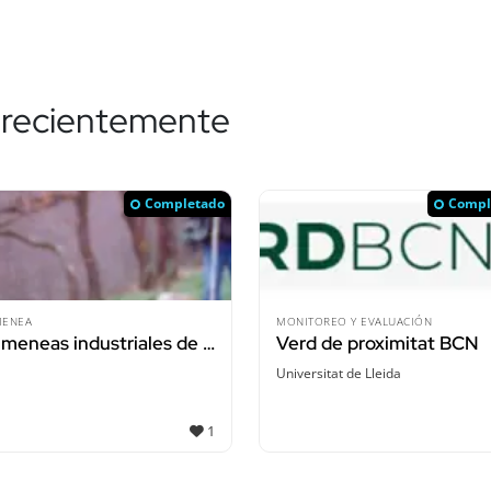
 recientemente
Activo
Completado
RECURSOS DIGITALES
CO-DISEÑO
DILAN - Digital Language and Communication Training for EU Scientists
-
Fundación Iber
1