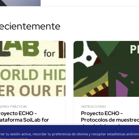
recientemente
JORES PRÁCTICAS
INSTRUCCIONES
royecto ECHO -
Proyecto ECHO -
lataforma SoiLab for
Protocolos de muestre
eens
de salud de suelo
r tu sesión activa, recordar tu preferencia de idioma y recopilar estadísticas anón
ndación Ibercivis
Fundación Ibercivis