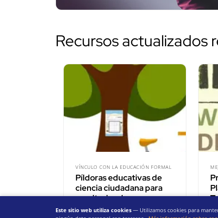
Recursos actualizados 
VÍNCULO CON LA EDUCACIÓN FORMAL
ME
Píldoras educativas de
P
ciencia ciudadana para
P
monitorizar l…
T
Este sitio web utiliza cookies
— Utilizamos cookies para mantene
Universidad de Deusto
Fu