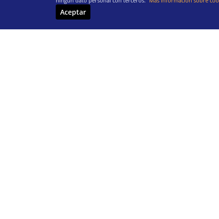
ningún dato personal con terceros.
Más información sobre cook
Aceptar
3