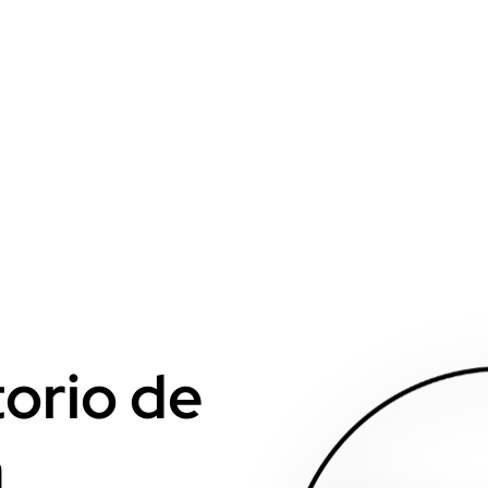
orio de
a