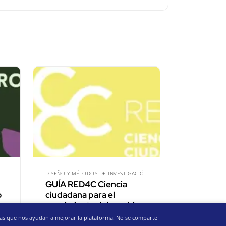
DISEÑO Y MÉTODOS DE INVESTIGACIÓN
GUÍA RED4C Ciencia
o
ciudadana para el
seguimiento del cambio…
imas que nos ayudan a mejorar la plataforma. No se comparte
Red Cambera