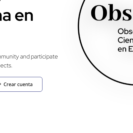
a en
mmunity and participate
jects.
Crear cuenta