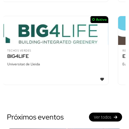
Activo
RED EUROPEA
European Citizen Science (ECS)
European Citizen Science Association (ECSA)
1
Próximos eventos
Ver todos