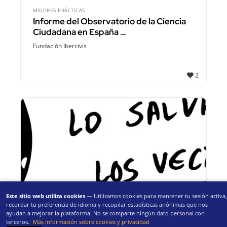
MEJORES PRÁCTICAS
Informe del Observatorio de la Ciencia
Ciudadana en España …
Fundación Ibercivis
2
Este sitio web utiliza cookies
— Utilizamos cookies para mantener tu sesión activa,
recordar tu preferencia de idioma y recopilar estadísticas anónimas que nos
MEJORES PRÁCTICAS
ayudan a mejorar la plataforma. No se comparte ningún dato personal con
Guía para transformar nuestro barrio (o
terceros.
Más información sobre cookies y privacidad
pueblo)