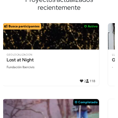
recientemente
Activo
LLUVIAS
Grazalema-Resilente
-
1
Completado