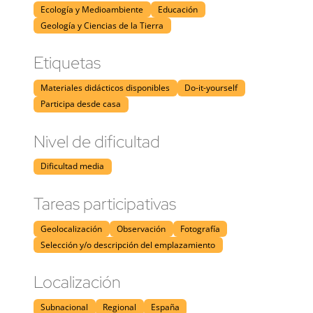
Ecología y Medioambiente
Educación
Geología y Ciencias de la Tierra
Etiquetas
Materiales didácticos disponibles
Do-it-yourself
Participa desde casa
Nivel de dificultad
Dificultad media
Tareas participativas
Geolocalización
Observación
Fotografía
Selección y/o descripción del emplazamiento
Localización
Subnacional
Regional
España