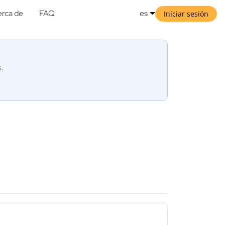
rca de
FAQ
es
Iniciar sesión
s.