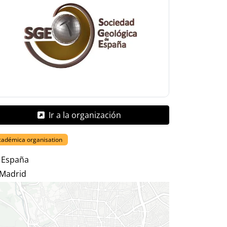
Ir a la organización
cadémica organisation
España
Madrid