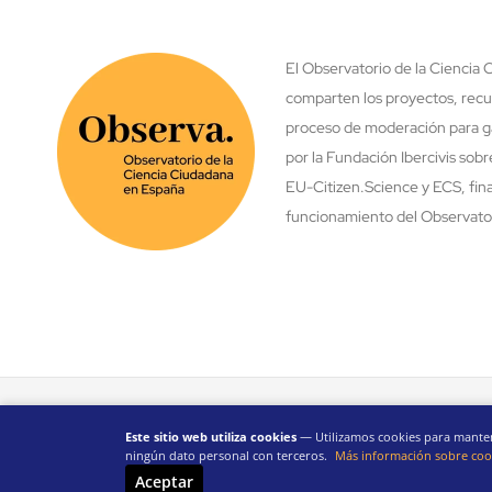
El Observatorio de la Ciencia
comparten los proyectos, recu
proceso de moderación para ga
por la Fundación Ibercivis sob
EU-Citizen.Science y ECS, fina
funcionamiento del Observatori
Este sitio web utiliza cookies
— Utilizamos cookies para mantene
ningún dato personal con terceros.
Más información sobre cook
Aceptar