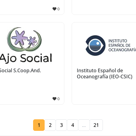
0
Social S.Coop.And.
Instituto Español de
Oceanografía (IEO-CSIC)
0
1
2
3
4
…
21