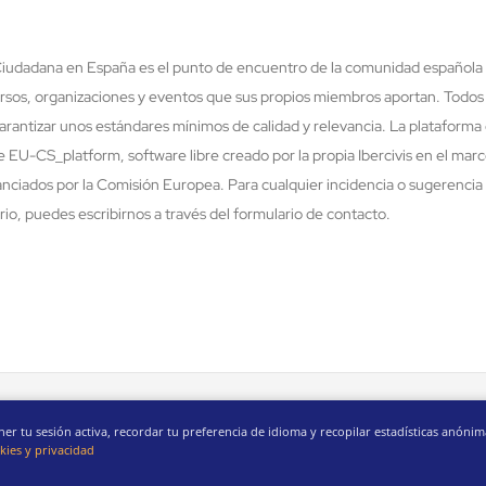
 Ciudadana en España es el punto de encuentro de la comunidad española 
rsos, organizaciones y eventos que sus propios miembros aportan. Todos
rantizar unos estándares mínimos de calidad y relevancia. La plataforma 
re EU-CS_platform, software libre creado por la propia Ibercivis en el ma
nciados por la Comisión Europea. Para cualquier incidencia o sugerencia 
o, puedes escribirnos a través del formulario de contacto.
r tu sesión activa, recordar tu preferencia de idioma y recopilar estadísticas anón
CC-BY 4.0
ies y privacidad