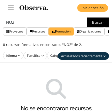
Iniciar sesión
Buscar
Proyectos
Recursos
Formación
Organizaciones
0 recursos formativos encontrados "NO2" de 2.
Idioma
Temática
Categoría
Público
Actualizados recientemente
No se encontraron recursos