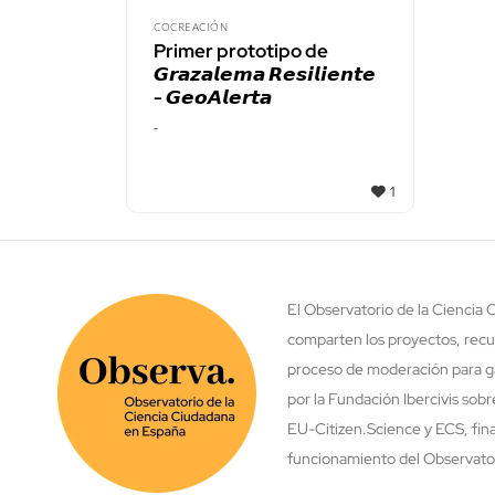
COCREACIÓN
Primer prototipo de
𝙂𝙧𝙖𝙯𝙖𝙡𝙚𝙢𝙖 𝙍𝙚𝙨𝙞𝙡𝙞𝙚𝙣𝙩𝙚
- 𝙂𝙚𝙤𝘼𝙡𝙚𝙧𝙩𝙖
-
1
El Observatorio de la Ciencia
comparten los proyectos, recu
proceso de moderación para ga
por la Fundación Ibercivis sob
EU-Citizen.Science y ECS, fina
funcionamiento del Observatori