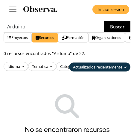
Iniciar sesión
Buscar
Proyectos
Recursos
Formación
Organizaciones
0 recursos encontrados "Arduino" de 22.
Idioma
Temática
Categoría
Público
Actualizados recientemente
No se encontraron recursos