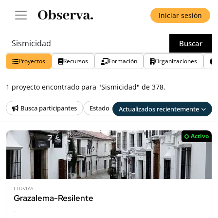
Iniciar sesión
Buscar
Proyectos
Recursos
Formación
Organizaciones
1 proyecto encontrado para "Sismicidad" de 378.
Busca participantes
Estado
País
Provincia
Tem
Actualizados recientemente
Activo
LLUVIAS
Grazalema-Resilente
-