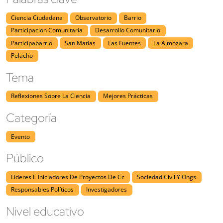
Ciencia Ciudadana
Observatorio
Barrio
Participacion Comunitaria
Desarrollo Comunitario
Participabarrio
San Matias
Las Fuentes
La Almozara
Pelacho
Tema
Reflexiones Sobre La Ciencia
Mejores Prácticas
Categoría
Evento
Público
Líderes E Iniciadores De Proyectos De Cc
Sociedad Civil Y Ongs
Responsables Políticos
Investigadores
Nivel educativo