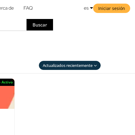
rca de
FAQ
es
Iniciar sesión
Buscar
Actualizados recientemente
Activo