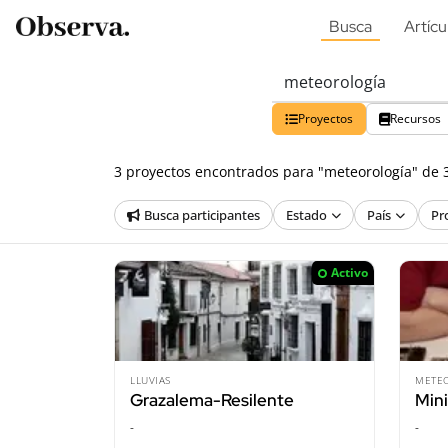
Busca
Artícu
Proyectos
Recursos
3 proyectos encontrados para "meteorología" de 
Busca participantes
Estado
País
Pr
Activo
LLUVIAS
METE
Grazalema-Resilente
Min
-
-