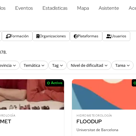
los
Eventos
Estadísticas
Mapa
Asistente
Ace
Formación
Organizaciones
Plataformas
Usuarios
378.
ovincia
Temática
Tag
Nivel de dificultad
Tarea
Activo
OROLOGÍA
HIDROMETEOROLOGÍA
iMET
FLOODUP
Universitat de Barcelona