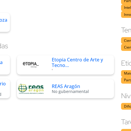
Part
Inte
Inno
oza
Tem
Cien
das
Cien
Etopia Centro de Arte y
Eti
za
Tecno…
'
Mate
Part
rio
REAS Aragón
No gubernamental
Niv
d
Difi
Tar