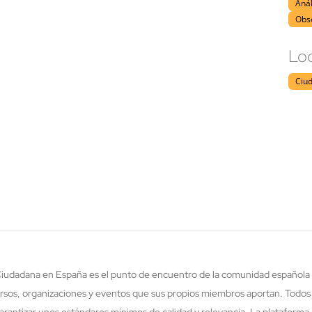
Anál
Obs
Loc
Ciu
 Ciudadana en España es el punto de encuentro de la comunidad española 
rsos, organizaciones y eventos que sus propios miembros aportan. Todos
rantizar unos estándares mínimos de calidad y relevancia. La plataforma 