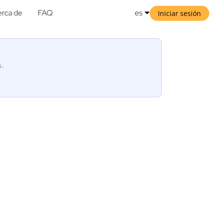
rca de
FAQ
es
Iniciar sesión
s.