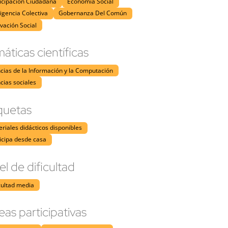
icipación Ciudadana
Economía Social
ligencia Colectiva
Gobernanza Del Común
vación Social
áticas científicas
cias de la Información y la Computación
cias sociales
quetas
riales didácticos disponibles
icipa desde casa
el de dificultad
cultad media
eas participativas