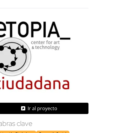
Ir al proyecto
abras clave