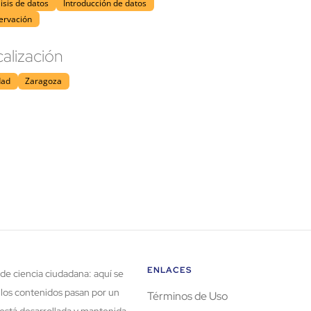
isis de datos
Introducción de datos
ervación
alización
dad
Zaragoza
ENLACES
de ciencia ciudadana: aquí se
 los contenidos pasan por un
Términos de Uso
está desarrollada y mantenida