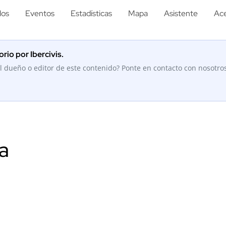
los
Eventos
Estadísticas
Mapa
Asistente
Ace
rio por Ibercivis.
l dueño o editor de este contenido? Ponte en contacto con nosotro
a