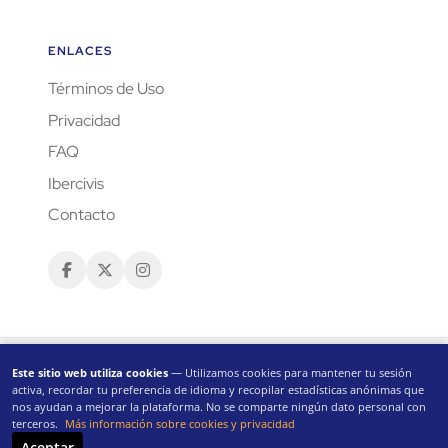
ENLACES
Términos de Uso
Privacidad
FAQ
Ibercivis
Contacto
Este sitio web utiliza cookies
— Utilizamos cookies para mantener tu sesión
activa, recordar tu preferencia de idioma y recopilar estadísticas anónimas que
nos ayudan a mejorar la plataforma. No se comparte ningún dato personal con
terceros.
Más información sobre cookies y privacidad
CC-BY 4.0
Aceptar