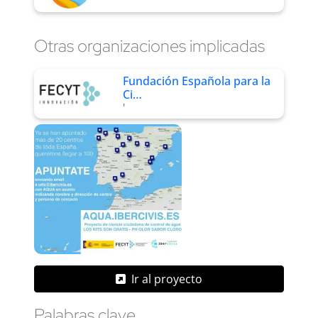
Otras organizaciones implicadas
Fundación Española para la
Ci…
'
Ir al proyecto
Palabras clave