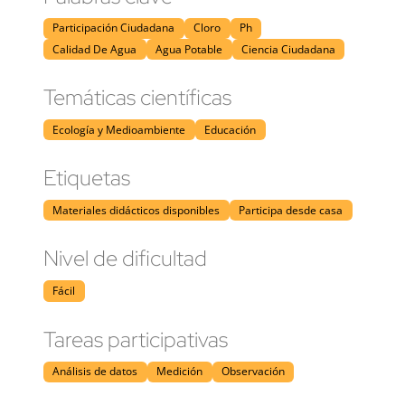
Participación Ciudadana
Cloro
Ph
Calidad De Agua
Agua Potable
Ciencia Ciudadana
Temáticas científicas
Ecología y Medioambiente
Educación
Etiquetas
Materiales didácticos disponibles
Participa desde casa
Nivel de dificultad
Fácil
Tareas participativas
Análisis de datos
Medición
Observación