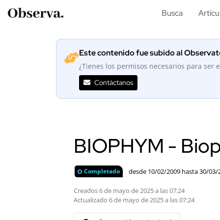
Busca
Artícu
Este contenido fue subido al Observato
¿Tienes los permisos necesarios para ser e
Contáctanos
BIOPHYM - Biop
desde 10/02/2009 hasta 30/03/
Completado
Creados 6 de mayo de 2025 a las 07:24
Actualizado 6 de mayo de 2025 a las 07:24