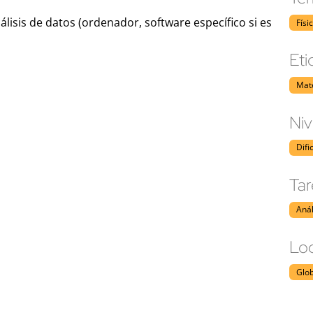
álisis de datos (ordenador, software específico si es
Físi
Eti
Mate
Niv
Difi
Tar
Anál
Loc
Glo