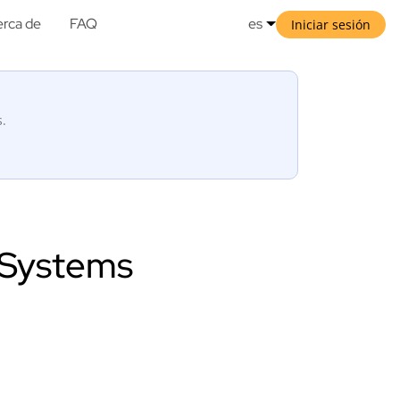
rca de
FAQ
es
Iniciar sesión
s.
 Systems