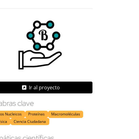
Ir al proyecto
abras clave
os Nucleicos
Proteínas
Macromoléculas
ísica
Ciencia Ciudadana
áticas científicas