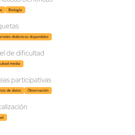
ca
Biología
quetas
riales didácticos disponibles
el de dificultad
cultad media
eas participativas
isis de datos
Observación
alización
bal