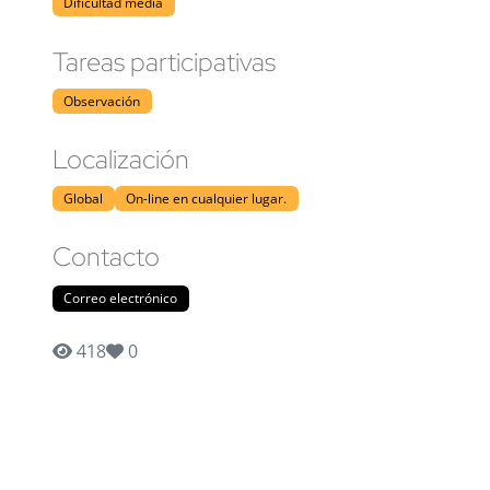
Dificultad media
Tareas participativas
Observación
Localización
Global
On-line en cualquier lugar.
Contacto
Correo electrónico
418
0