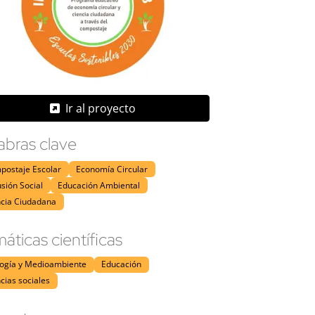
Ir al proyecto
abras clave
postaje Escolar
Economía Circular
usión Social
Educación Ambiental
ncia Ciudadana
áticas científicas
logía y Medioambiente
Educación
cias sociales