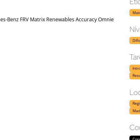
Eti
Mate
des-Benz FRV Matrix Renewables Accuracy Omnie
Niv
Difi
Tar
Intr
Res
Loc
Reg
Mad
Co
Corr