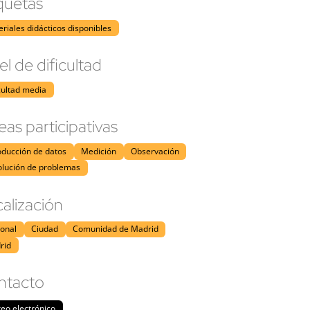
quetas
riales didácticos disponibles
el de dificultad
cultad media
eas participativas
oducción de datos
Medición
Observación
olución de problemas
alización
ional
Ciudad
Comunidad de Madrid
rid
ntacto
eo electrónico