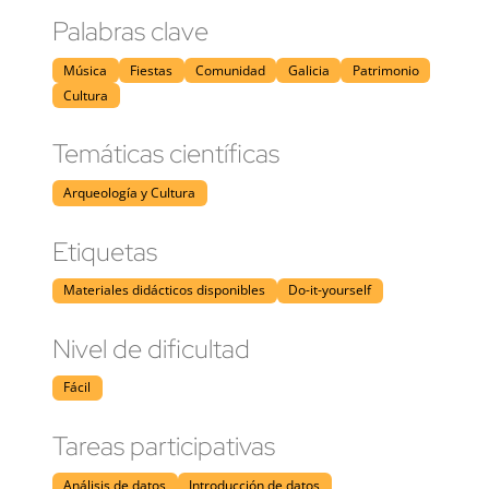
Palabras clave
Música
Fiestas
Comunidad
Galicia
Patrimonio
Cultura
Temáticas científicas
Arqueología y Cultura
Etiquetas
Materiales didácticos disponibles
Do-it-yourself
Nivel de dificultad
Fácil
Tareas participativas
Análisis de datos
Introducción de datos