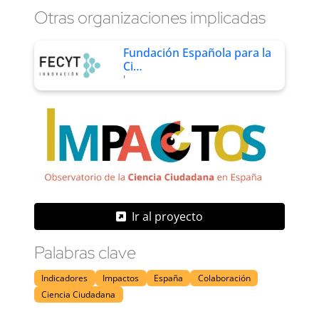
Otras organizaciones implicadas
Fundación Española para la
Ci…
'
Ir al proyecto
Palabras clave
Indicadores
Impactos
España
Colaboración
Ciencia Ciudadana