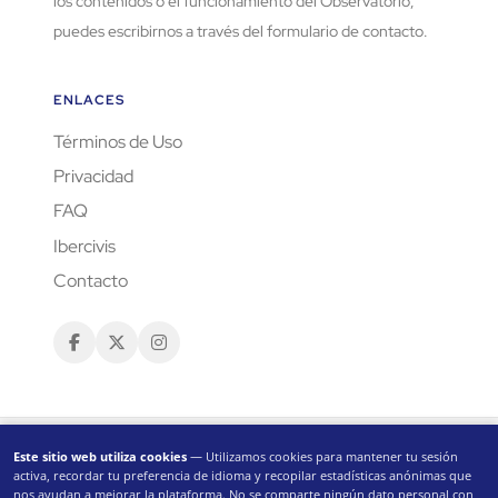
los contenidos o el funcionamiento del Observatorio,
puedes escribirnos a través del formulario de contacto.
ENLACES
Términos de Uso
Privacidad
FAQ
Ibercivis
Contacto
Este sitio web utiliza cookies
— Utilizamos cookies para mantener tu sesión
activa, recordar tu preferencia de idioma y recopilar estadísticas anónimas que
nos ayudan a mejorar la plataforma. No se comparte ningún dato personal con