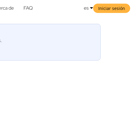
rca de
FAQ
es
Iniciar sesión
s.