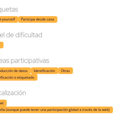
quetas
t-yourself
Participa desde casa
el de dificultad
l
eas participativas
oducción de datos
Identificación
Otras
ificación o etiquetado
alización
bal
ña (aunque puede tener una participación global a través de la web)