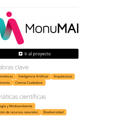
Ir al proyecto
abras clave
emáticas
Inteligencia Artificial
Arquitectura
rimonio
Ciencia Ciudadana
áticas científicas
logía y Medioambiente
ión de recursos naturales
Biodiversidad