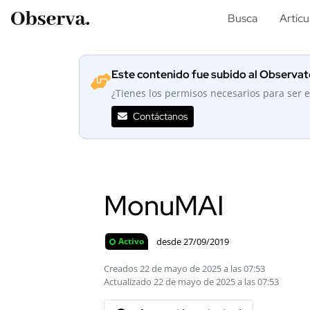
Busca
Artícu
Este contenido fue subido al Observato
¿Tienes los permisos necesarios para ser e
Contáctanos
MonuMAI
desde 27/09/2019
Activo
Creados 22 de mayo de 2025 a las 07:53
Actualizado 22 de mayo de 2025 a las 07:53