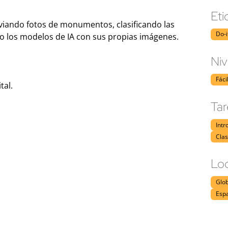
Eti
viando fotos de monumentos, clasificando las
Do-i
 los modelos de IA con sus propias imágenes.
Niv
Fáci
tal.
Tar
Intr
Clas
Loc
Glo
Espa