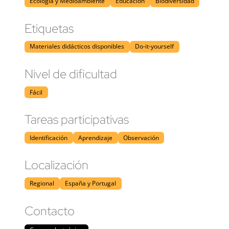
Ecología y Medioambiente
Educación
Biodiversidad
Etiquetas
Materiales didácticos disponibles
Do-it-yourself
Nivel de dificultad
Fácil
Tareas participativas
Identificación
Aprendizaje
Observación
Localización
Regional
España y Portugal
Contacto