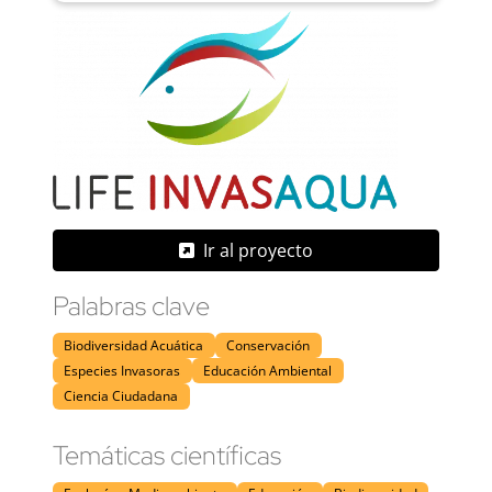
Ir al proyecto
Palabras clave
Biodiversidad Acuática
Conservación
Especies Invasoras
Educación Ambiental
Ciencia Ciudadana
Temáticas científicas