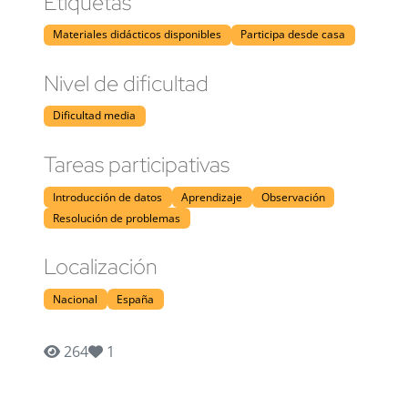
Etiquetas
Materiales didácticos disponibles
Participa desde casa
Nivel de dificultad
Dificultad media
Tareas participativas
Introducción de datos
Aprendizaje
Observación
Resolución de problemas
Localización
Nacional
España
264
1