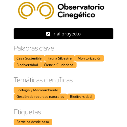
Ir al proyecto
Palabras clave
Caza Sostenible
Fauna Silvestre
Monitorización
Biodiversidad
Ciencia Ciudadana
Temáticas científicas
Ecología y Medioambiente
Gestión de recursos naturales
Biodiversidad
Etiquetas
Participa desde casa