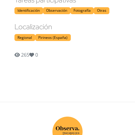
Identificación
Observación
Fotografía
Otras
Localización
Regional
Pirineos (España)
265
0