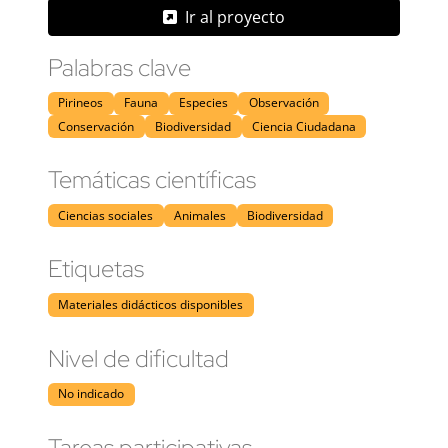
Ir al proyecto
Palabras clave
Pirineos
Fauna
Especies
Observación
Conservación
Biodiversidad
Ciencia Ciudadana
Temáticas científicas
Ciencias sociales
Animales
Biodiversidad
Etiquetas
Materiales didácticos disponibles
Nivel de dificultad
No indicado
Tareas participativas