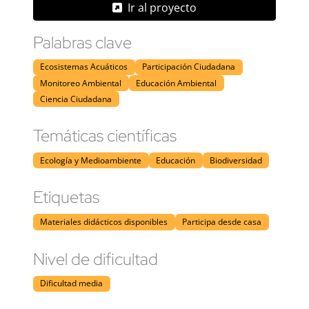
Ir al proyecto
Palabras clave
Ecosistemas Acuáticos
Participación Ciudadana
Monitoreo Ambiental
Educación Ambiental
Ciencia Ciudadana
Temáticas científicas
Ecología y Medioambiente
Educación
Biodiversidad
Etiquetas
Materiales didácticos disponibles
Participa desde casa
Nivel de dificultad
Dificultad media