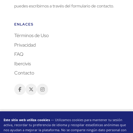
puedes escribirnos a través del formulario de contacto.
ENLACES
Términos de Uso
Privacidad
FAQ
Ibercivis
Contacto
Este sitio web utiliza cookies
— Utilizamos cookies para mantener tu sesión
activa, recordar tu preferencia de idioma y recopilar estadísticas anónimas que
nos ayudan a mejorar la plataforma. No se comparte ningún dato personal con