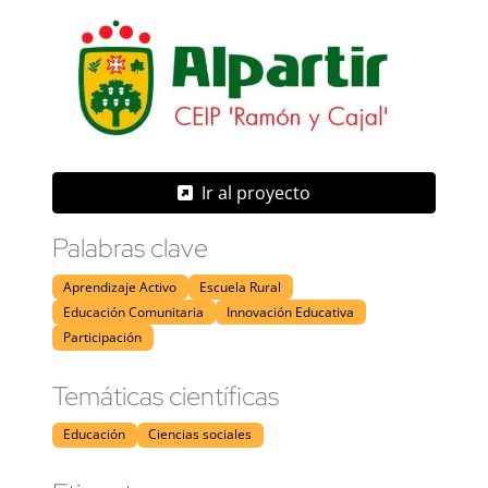
Ir al proyecto
Palabras clave
Aprendizaje Activo
Escuela Rural
Educación Comunitaria
Innovación Educativa
Participación
Temáticas científicas
Educación
Ciencias sociales