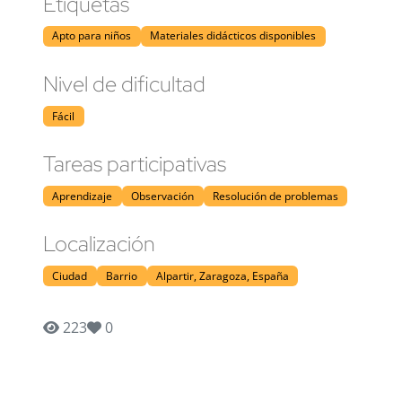
Etiquetas
Apto para niños
Materiales didácticos disponibles
Nivel de dificultad
Fácil
Tareas participativas
Aprendizaje
Observación
Resolución de problemas
Localización
Ciudad
Barrio
Alpartir, Zaragoza, España
223
0