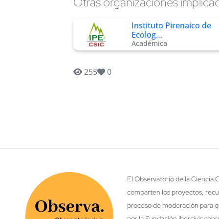
Otras organizaciones implica
Instituto Pirenaico de
Ecolog…
Académica
255
0
El Observatorio de la Ciencia
comparten los proyectos, recu
proceso de moderación para ga
por la Fundación Ibercivis sob