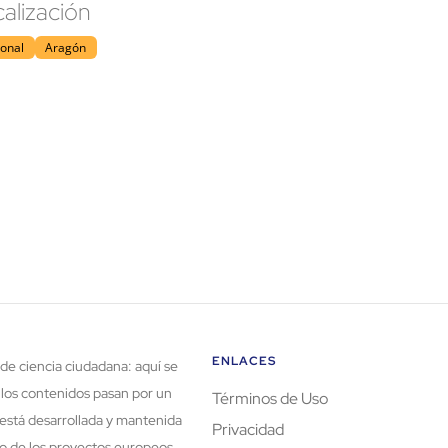
alización
ional
Aragón
ENLACES
de ciencia ciudadana: aquí se
 los contenidos pasan por un
Términos de Uso
está desarrollada y mantenida
Privacidad
rco de los proyectos europeos