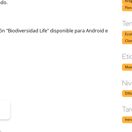
Ara
ado.
Flor
Tem
n "Biodiversidad Life" disponible para Android e
Eco
Clim
Eti
Mate
Niv
Difi
Tar
Intr