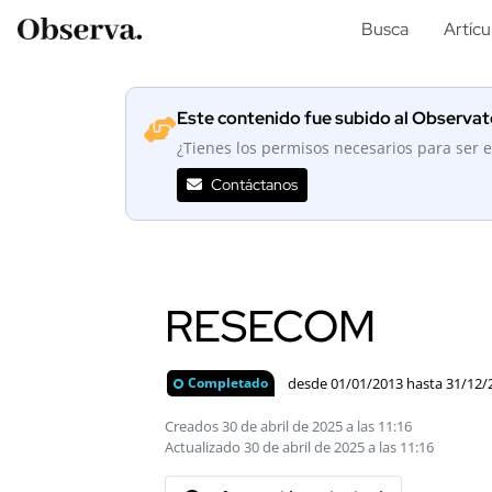
Busca
Artícu
Este contenido fue subido al Observato
¿Tienes los permisos necesarios para ser e
Contáctanos
RESECOM
desde 01/01/2013 hasta 31/12/
Completado
Creados 30 de abril de 2025 a las 11:16
Actualizado 30 de abril de 2025 a las 11:16