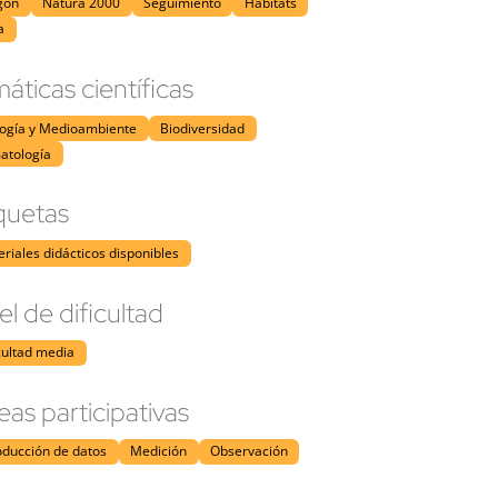
gón
Natura 2000
Seguimiento
Hábitats
a
áticas científicas
logía y Medioambiente
Biodiversidad
atología
quetas
riales didácticos disponibles
el de dificultad
cultad media
eas participativas
oducción de datos
Medición
Observación