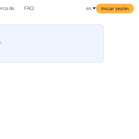
rca de
FAQ
es
Iniciar sesión
s.