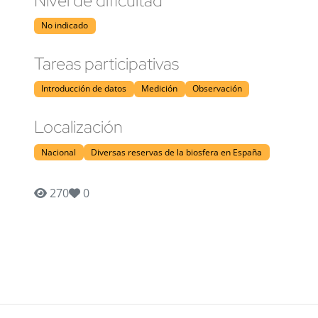
Nivel de dificultad
No indicado
Tareas participativas
Introducción de datos
Medición
Observación
Localización
Nacional
Diversas reservas de la biosfera en España
270
0