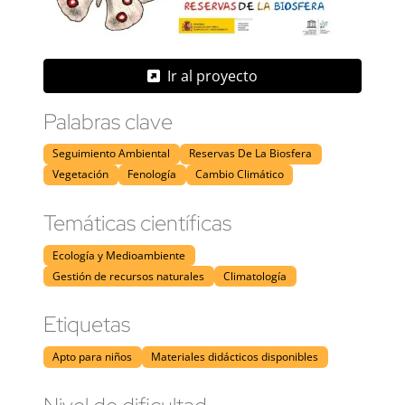
Ir al proyecto
Palabras clave
Seguimiento Ambiental
Reservas De La Biosfera
Vegetación
Fenología
Cambio Climático
Temáticas científicas
Ecología y Medioambiente
Gestión de recursos naturales
Climatología
Etiquetas
Apto para niños
Materiales didácticos disponibles