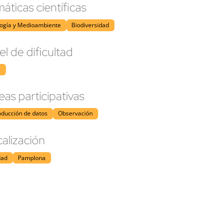
áticas científicas
logía y Medioambiente
Biodiversidad
el de dificultad
l
eas participativas
oducción de datos
Observación
alización
dad
Pamplona