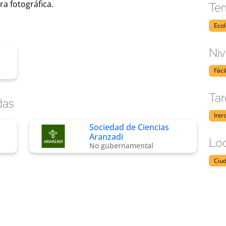
a fotográfica.
Tem
Eco
Niv
Fáci
Tar
das
Intr
Sociedad de Ciencias
Aranzadi
Loc
No gubernamental
Ciu