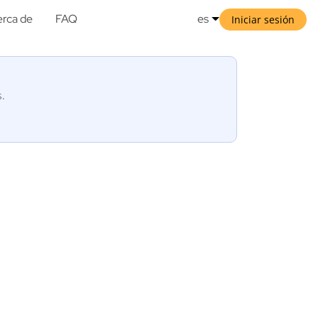
rca de
FAQ
es
Iniciar sesión
s.