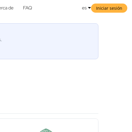
rca de
FAQ
es
Iniciar sesión
s.