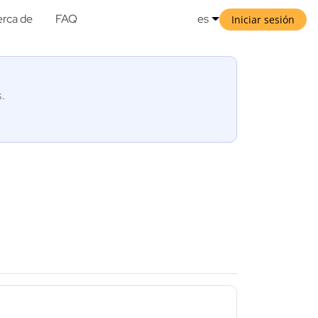
rca de
FAQ
es
Iniciar sesión
s.