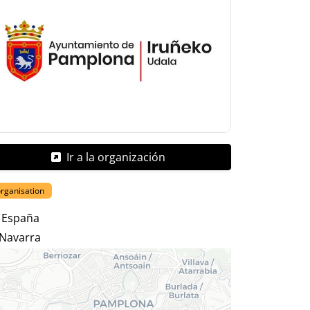
Ir a la organización
organisation
España
Navarra