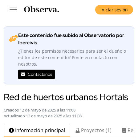
Iniciar sesión
Este contenido fue subido al Observatorio por
Ibercivis.
¿Tienes los permisos necesarios para ser el dueño o
editor de este contenido? Ponte en contacto con
nosotros.
Contáctanos
Red de huertos urbanos Hortals
Creados 12 de mayo de 2025 a las 11:08
Actualizado 12 de mayo de 2025 a las 11:08
Información principal
Proyectos (1)
Recu