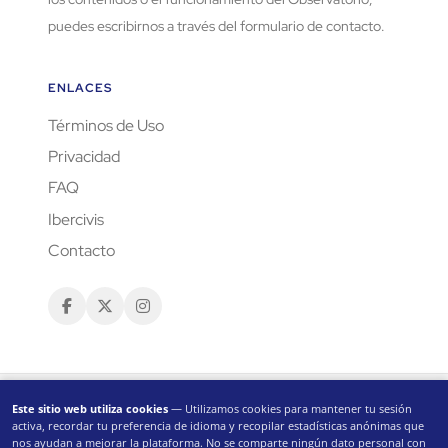
puedes escribirnos a través del formulario de contacto.
ENLACES
Términos de Uso
Privacidad
FAQ
Ibercivis
Contacto
Este sitio web utiliza cookies
— Utilizamos cookies para mantener tu sesión
activa, recordar tu preferencia de idioma y recopilar estadísticas anónimas que
nos ayudan a mejorar la plataforma. No se comparte ningún dato personal con