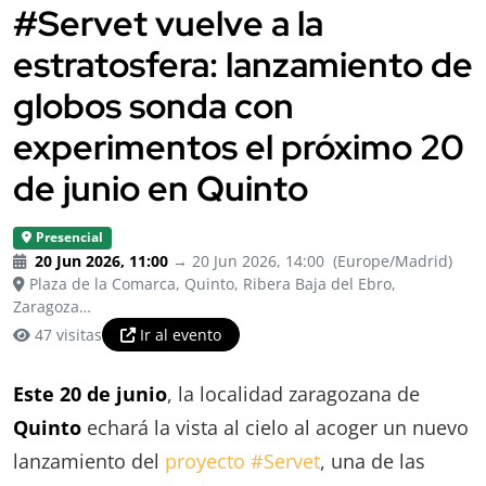
#Servet vuelve a la
estratosfera: lanzamiento de
globos sonda con
experimentos el próximo 20
de junio en Quinto
Presencial
20 Jun 2026, 11:00
→ 20 Jun 2026, 14:00
(Europe/Madrid)
Plaza de la Comarca, Quinto, Ribera Baja del Ebro,
Zaragoza…
47 visitas
Ir al evento
Este 20 de junio
, la localidad zaragozana de
Quinto
echará la vista al cielo al acoger un nuevo
lanzamiento del
proyecto #Servet
, una de las