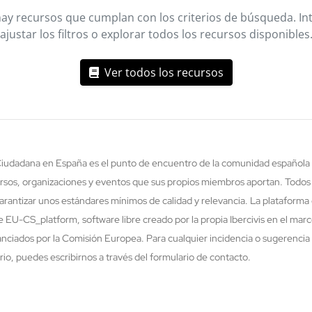
ay recursos que cumplan con los criterios de búsqueda. In
ajustar los filtros o explorar todos los recursos disponibles
Ver todos los recursos
 Ciudadana en España es el punto de encuentro de la comunidad española 
rsos, organizaciones y eventos que sus propios miembros aportan. Todos
rantizar unos estándares mínimos de calidad y relevancia. La plataforma 
re EU-CS_platform, software libre creado por la propia Ibercivis en el ma
nciados por la Comisión Europea. Para cualquier incidencia o sugerencia 
o, puedes escribirnos a través del formulario de contacto.