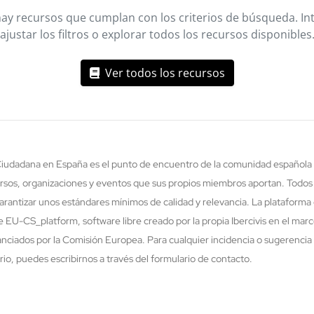
ay recursos que cumplan con los criterios de búsqueda. In
ajustar los filtros o explorar todos los recursos disponibles
Ver todos los recursos
 Ciudadana en España es el punto de encuentro de la comunidad española 
rsos, organizaciones y eventos que sus propios miembros aportan. Todos
rantizar unos estándares mínimos de calidad y relevancia. La plataforma 
re EU-CS_platform, software libre creado por la propia Ibercivis en el ma
nciados por la Comisión Europea. Para cualquier incidencia o sugerencia 
o, puedes escribirnos a través del formulario de contacto.