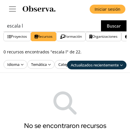
Iniciar sesión
Buscar
Proyectos
Recursos
Formación
Organizaciones
0 recursos encontrados "escala l" de 22.
Idioma
Temática
Categoría
Público
Actualizados recientemente
No se encontraron recursos