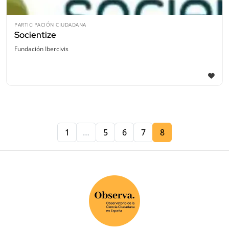
PARTICIPACIÓN CIUDADANA
Socientize
Fundación Ibercivis
1
…
5
6
7
8