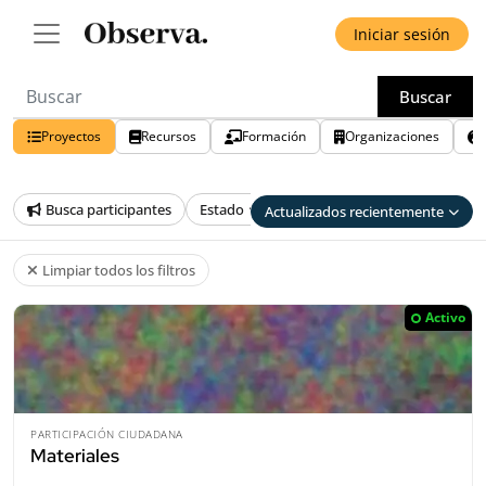
Iniciar sesión
Buscar
Proyectos
Recursos
Formación
Organizaciones
Busca participantes
Estado
País
Provincia
Edu
Actualizados recientemente
Limpiar todos los filtros
Activo
PARTICIPACIÓN CIUDADANA
Materiales
-