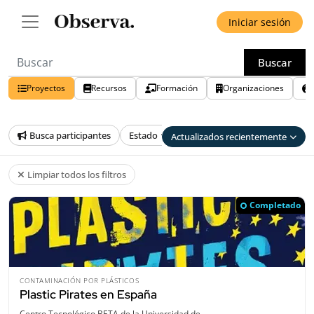
Iniciar sesión
Buscar
Proyectos
Recursos
Formación
Organizaciones
Busca participantes
Estado
País
Provincia
Eco
Actualizados recientemente
Limpiar todos los filtros
Completado
CONTAMINACIÓN POR PLÁSTICOS
Plastic Pirates en España
Centro Tecnológico BETA de la Universidad de…