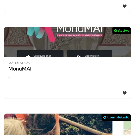
Activo
MATEMÁTICAS
MonuMAI
-
Completado