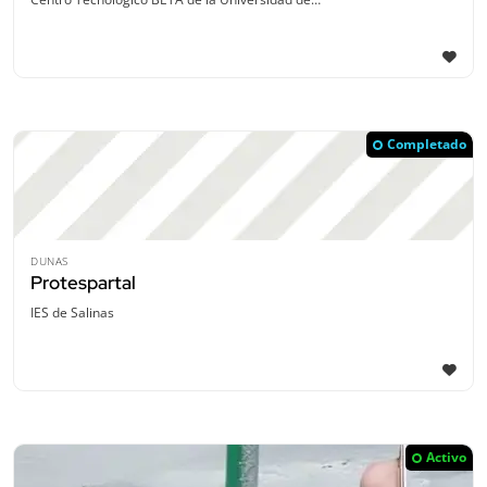
Completado
DUNAS
Protespartal
IES de Salinas
Activo