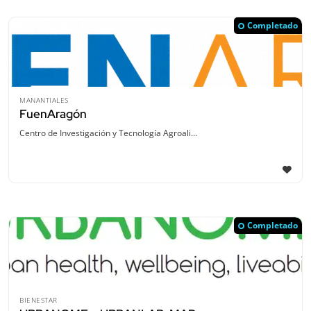
Completado
MANANTIALES
FuenAragón
Centro de Investigación y Tecnología Agroali…
Completado
BIENESTAR