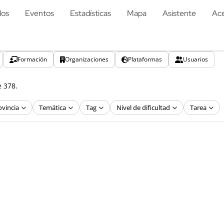
los
Eventos
Estadísticas
Mapa
Asistente
Ace
Formación
Organizaciones
Plataformas
Usuarios
e 378.
ovincia
Temática
Tag
Nivel de dificultad
Tarea