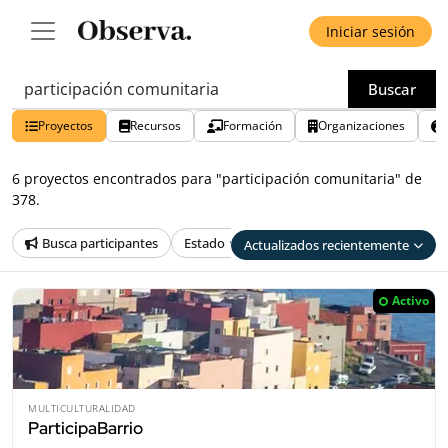
Iniciar sesión
Buscar
Proyectos
Recursos
Formación
Organizaciones
6 proyectos encontrados para "participación comunitaria" de
378.
Busca participantes
Estado
País
Provincia
Tem
Actualizados recientemente
Activo
MULTICULTURALIDAD
ParticipaBarrio