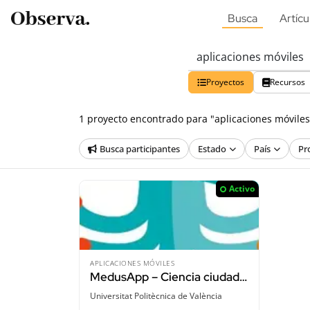
Busca
Artícu
Proyectos
Recursos
1 proyecto encontrado para "aplicaciones móviles
Busca participantes
Estado
País
Pr
Activo
APLICACIONES MÓVILES
MedusApp – Ciencia ciudadana para saber dónde hay medusas
Universitat Politècnica de València