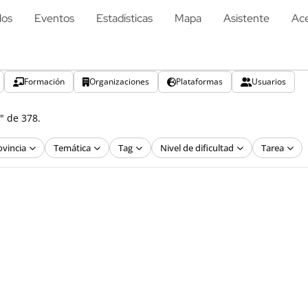
los
Eventos
Estadísticas
Mapa
Asistente
Ace
Formación
Organizaciones
Plataformas
Usuarios
" de 378.
ovincia
Temática
Tag
Nivel de dificultad
Tarea