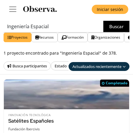
Iniciar sesión
Buscar
Proyectos
Recursos
Formación
Organizaciones
1 proyecto encontrado para "Ingeniería Espacial" de 378.
Busca participantes
Estado
País
Provincia
Tem
Actualizados recientemente
Completado
INNOVACIÓN TECNOLÓGICA
Satélites Españoles
Fundación Ibercivis