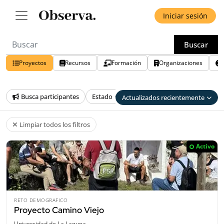
Iniciar sesión
Buscar
Proyectos
Recursos
Formación
Organizaciones
Busca participantes
Estado
País
Provincia
Tra
Actualizados recientemente
Limpiar todos los filtros
Activo
RETO DEMOGRAFICO
Proyecto Camino Viejo
Universidad de La Laguna