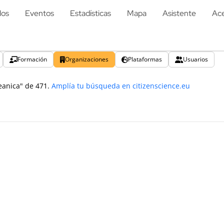
los
Eventos
Estadísticas
Mapa
Asistente
Ace
Formación
Organizaciones
Plataformas
Usuarios
eanica" de 471.
Amplía tu búsqueda en citizenscience.eu